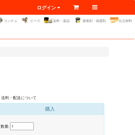
ログイン
コンチョ
ビーズ
染料・薬品
接着剤・保護剤
仕立材料
送料・配送について
購入
数量: