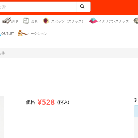
刻印
金具
スポッツ（スタッズ）
イタリアンスタッズ
OUTLET
オークション
ち棒
¥528
価格
(税込)