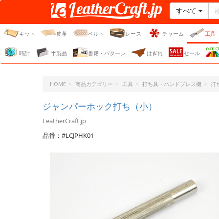
すべて
レザークラフト・ドット・
ジェーピー
キット
皮革
ベルト
レース
チャーム
工具
時計
半製品
書籍・パターン
はぎれ
セール
HOME
商品カテゴリー
工具
打ち具・ハンドプレス機
打
ジャンパーホック打ち（小）
LeatherCraft.jp
品番：#LCJPHK01