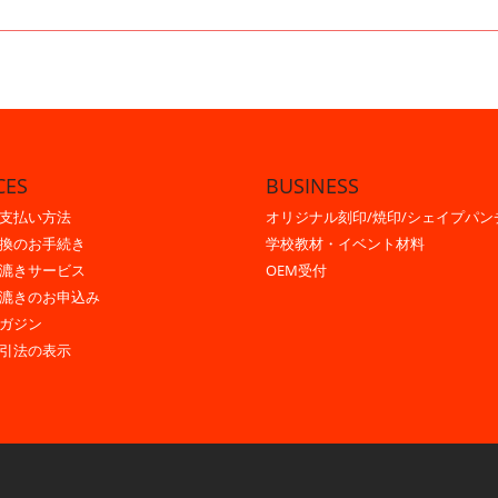
CES
BUSINESS
支払い方法
オリジナル刻印/焼印/シェイプパン
換のお手続き
学校教材・イベント材料
漉きサービス
OEM受付
漉きのお申込み
ガジン
引法の表示