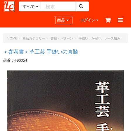
すべて
レ
ザ
Toggle navigation
商品
ログイン
ー
ク
ラ
HOME
商品カテゴリー
書籍・パターン
手縫い、かがり、レース編み
フ
ト・
＜参考書＞革工芸 手縫いの真髄
ド
品番：#90054
ッ
ト・
ジ
ェ
ー
ピ
ー