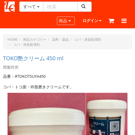
すべて
レ
ザ
Toggle navigation
商品
ログイン
ー
ク
ラ
HOME
商品カテゴリー
染料・薬品
コバ・床面処理剤
コバ・床面処理剤
フ
ト・
TOKO艶クリーム 450 ml
ド
ッ
岡製作所
ト・
品番：#TOKOTSUYA450
ジ
ェ
コバ・トコ面・吟面磨きクリームです。
ー
ピ
ー