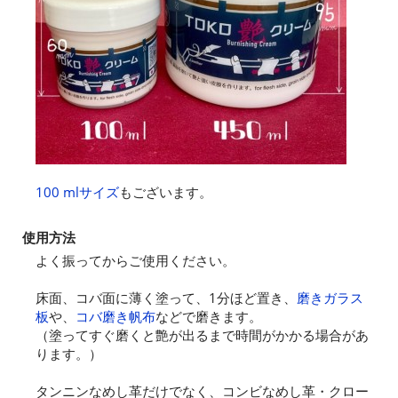
100 mlサイズ
もございます。
使用方法
よく振ってからご使用ください。
床面、コバ面に薄く塗って、1分ほど置き、
磨きガラス
板
や、
コバ磨き帆布
などで磨きます。
（塗ってすぐ磨くと艶が出るまで時間がかかる場合があ
ります。）
タンニンなめし革だけでなく、コンビなめし革・クロー