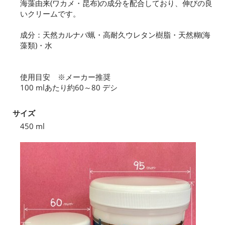
海藻由来(ワカメ・昆布)の成分を配合しており、伸びの良
いクリームです。
成分：天然カルナバ蝋・高耐久ウレタン樹脂・天然糊(海
藻類)・水
使用目安 ※メーカー推奨
100 mlあたり約60～80 デシ
サイズ
450 ml