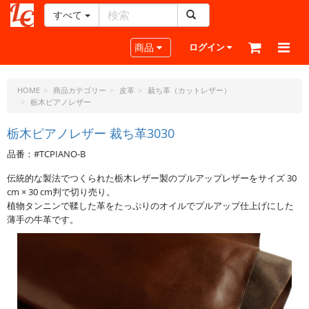
すべて
レ
ザ
Toggle navigation
商品
ログイン
ー
ク
ラ
HOME
商品カテゴリー
皮革
裁ち革（カットレザー）
栃木ピアノレザー
フ
ト・
栃木ピアノレザー 裁ち革3030
ド
ッ
品番：#TCPIANO-B
ト・
ジ
伝統的な製法でつくられた栃木レザー製のプルアップレザーをサイズ 30
ェ
cm × 30 cm判で切り売り。
植物タンニンで鞣した革をたっぷりのオイルでプルアップ仕上げにした
ー
薄手の牛革です。
ピ
ー