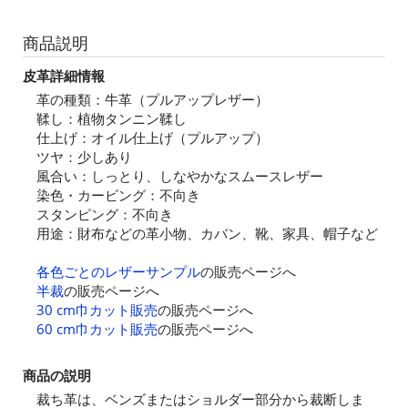
商品説明
皮革詳細情報
革の種類：牛革（プルアップレザー）
鞣し：植物タンニン鞣し
仕上げ：オイル仕上げ（プルアップ）
ツヤ：少しあり
風合い：しっとり、しなやかなスムースレザー
染色・カービング：不向き
スタンピング：不向き
用途：財布などの革小物、カバン、靴、家具、帽子など
各色ごとのレザーサンプル
の販売ページへ
半裁
の販売ページへ
30 cm巾カット販売
の販売ページへ
60 cm巾カット販売
の販売ページへ
商品の説明
裁ち革は、ベンズまたはショルダー部分から裁断しま