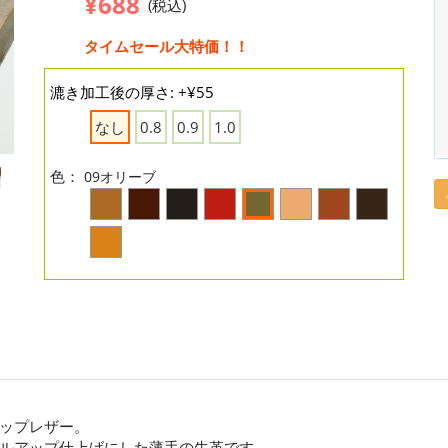
¥688
(税込)
タイムセール大特価！！
漉き加工後の厚さ: +¥55
なし
0.8
0.9
1.0
色：
09オリーブ
ップレザー。
ルアップ仕上げにした薄手の牛革です。