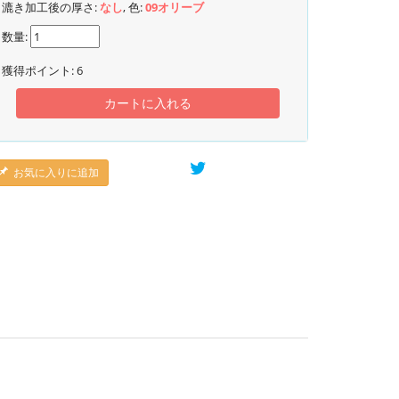
漉き加工後の厚さ:
なし
, 色:
09オリーブ
数量:
獲得ポイント:
6
カートに入れる
お気に入りに追加