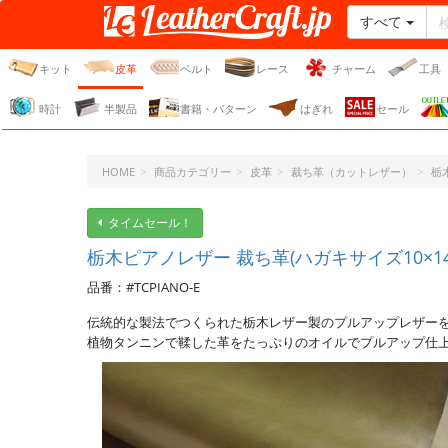
すべて
レザークラフト・ドット・
ジェーピー
キット
皮革
ベルト
レース
チャーム
工具
時計
半製品
書籍・パターン
はぎれ
セール
HOME
商品カテゴリー
皮革
裁ち革（カットレザー）
栃
タイムセール！
栃木ピアノレザー 裁ち革(ハガキサイズ10×14.
品番：#TCPIANO-E
伝統的な製法でつくられた栃木レザー製のプルアップレザーをハガキサイ
植物タンニンで鞣した革をたっぷりのオイルでプルアップ仕