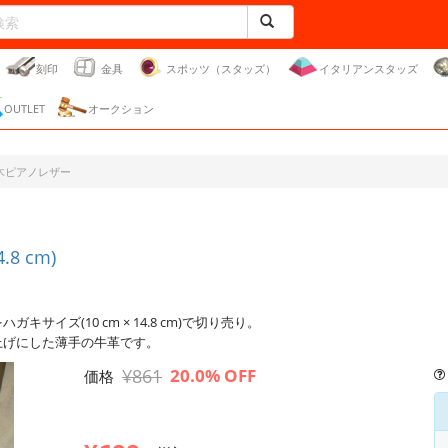
刻印
金具
スポッツ（スタッズ）
イタリアンスタッズ
OUTLET
オークション
木ピアノレザー
8 cm)
ズ(10 cm × 14.8 cm)で切り売り。
上げにした薄手の牛革です。
¥861
20.0% OFF
価格