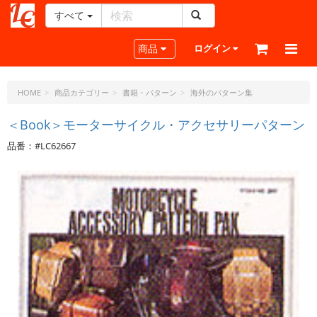
すべて
レ
ザ
Toggle navigation
商品
ログイン
ー
ク
ラ
HOME
商品カテゴリー
書籍・パターン
海外のパターン集
フ
ト・
＜Book＞モーターサイクル・アクセサリーパターン
ド
品番：#LC62667
ッ
ト・
ジ
ェ
ー
ピ
ー