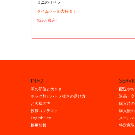
ミニのりベラ
タイムセール大特価！！
¥230 (税込)
INFO
SERVI
革の部位と大きさ
配送やお
ホック類とハトメ抜きの選び方
返品・交
お客様の声
購入時の
投稿コンテスト
購入後の
English Site
メールマ
採用情報
特定商取