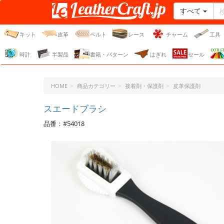
すべて
レザークラフト・ドット・
ジェーピー
キット
皮革
ベルト
レース
チャーム
工具
時計
半製品
書籍・パターン
はぎれ
セール
HOME
商品カテゴリー
接着剤・保護剤
皮革保護剤
スエードブラシ
品番：#54018