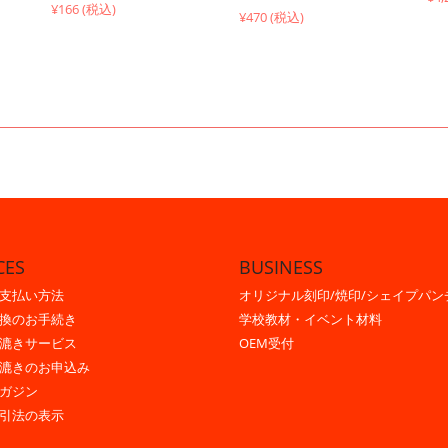
¥166 (税込)
¥470 (税込)
CES
BUSINESS
支払い方法
オリジナル刻印/焼印/シェイプパン
換のお手続き
学校教材・イベント材料
漉きサービス
OEM受付
漉きのお申込み
ガジン
引法の表示