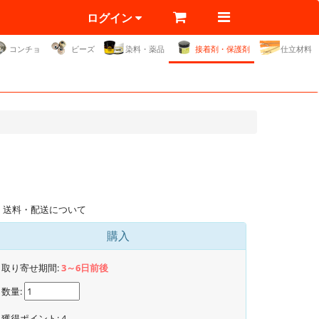
ログイン
コンチョ
ビーズ
染料・薬品
接着剤・保護剤
仕立材料
送料・配送について
購入
取り寄せ期間:
3～6日前後
数量:
獲得ポイント:
4