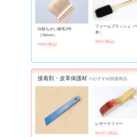
フォームブラッシュ（1
白筋ちがい刷毛3号
本）
（70mm）
¥403 (税込)
¥594 (税込)
接着剤・皮革保護材
のおすすめ関連商品
レザーラファー
¥4,657 (税込)