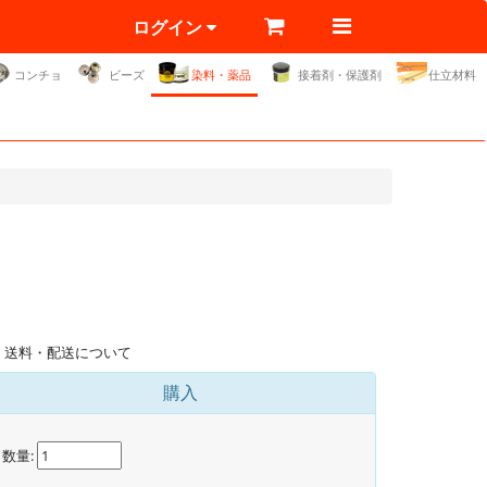
ログイン
コンチョ
ビーズ
染料・薬品
接着剤・保護剤
仕立材料
送料・配送について
購入
数量: