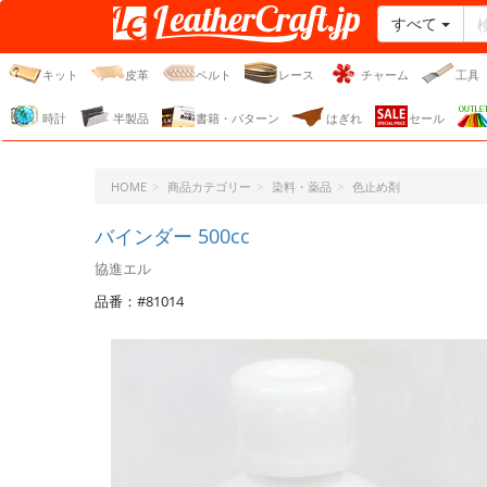
すべて
レザークラフト・ドット・
ジェーピー
キット
皮革
ベルト
レース
チャーム
工具
時計
半製品
書籍・パターン
はぎれ
セール
HOME
商品カテゴリー
染料・薬品
色止め剤
バインダー 500cc
協進エル
品番：#81014