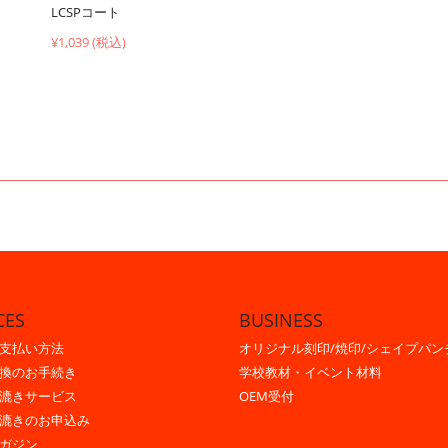
LCSPコート
¥1,039 (税込)
CES
BUSINESS
支払い方法
オリジナル刻印/焼印/シェイプパン
換のお手続き
学校教材・イベント材料
漉きサービス
OEM受付
漉きのお申込み
ガジン