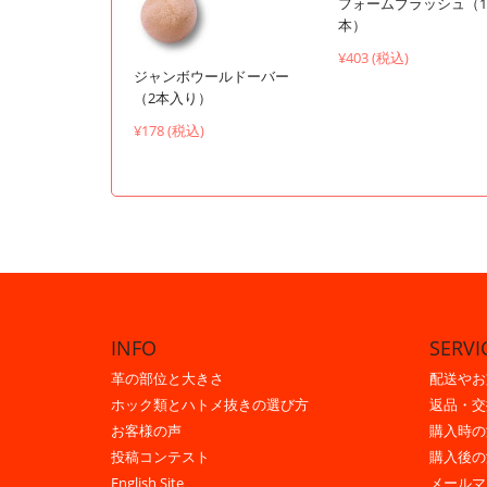
フォームブラッシュ（1
本）
¥403 (税込)
ジャンボウールドーバー
（2本入り）
¥178 (税込)
INFO
SERVI
革の部位と大きさ
配送やお
ホック類とハトメ抜きの選び方
返品・交
お客様の声
購入時の
投稿コンテスト
購入後の
English Site
メールマ