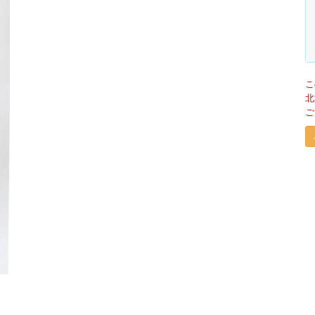
こ
北
ご