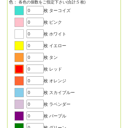
色：
各色の個数をご指定下さい(合計:5 枚)
枚
ターコイズ
枚
ピンク
枚
ホワイト
枚
イエロー
枚
タン
枚
レッド
枚
オレンジ
枚
スカイブルー
枚
ラベンダー
枚
パープル
枚
グリーン