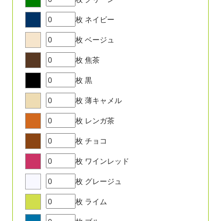
枚
ネイビー
枚
ベージュ
枚
焦茶
枚
黒
枚
薄キャメル
枚
レンガ茶
枚
チョコ
枚
ワインレッド
枚
グレージュ
枚
ライム