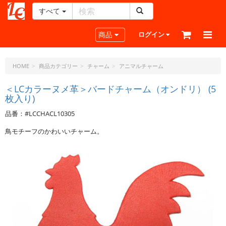
すべて
レ
ザ
Toggle navigation
商品
ログイン
ー
ク
ラ
HOME
商品カテゴリー
チャーム
アニマルチャーム
フ
ト・
＜LCカラーヌメ革＞バードチャーム（オンドリ） (5
枚入り)
ド
ッ
品番：#LCCHACL10305
ト・
ジ
鳥モチーフのかわいいチャーム。
ェ
ー
ピ
ー