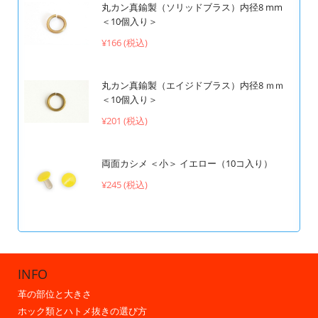
丸カン真鍮製（ソリッドブラス）内径8 mm
＜10個入り＞
¥166 (税込)
丸カン真鍮製（エイジドブラス）内径8 ｍｍ
＜10個入り＞
¥201 (税込)
両面カシメ ＜小＞ イエロー（10コ入り）
¥245 (税込)
INFO
革の部位と大きさ
ホック類とハトメ抜きの選び方