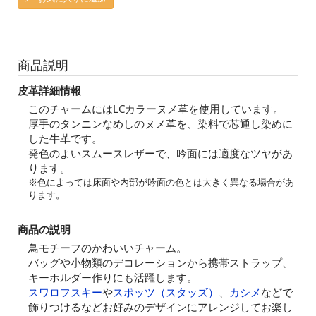
商品説明
皮革詳細情報
このチャームにはLCカラーヌメ革を使用しています。
厚手のタンニンなめしのヌメ革を、染料で芯通し染めに
した牛革です。
発色のよいスムースレザーで、吟面には適度なツヤがあ
ります。
※色によっては床面や内部が吟面の色とは大きく異なる場合があ
ります。
商品の説明
鳥モチーフのかわいいチャーム。
バッグや小物類のデコレーションから携帯ストラップ、
キーホルダー作りにも活躍します。
スワロフスキー
や
スポッツ（スタッズ）
、
カシメ
などで
飾りつけるなどお好みのデザインにアレンジしてお楽し