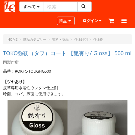
すべて
レ
ザ
Toggle navigation
商品
ログイン
ー
ク
ラ
HOME
商品カテゴリー
染料・薬品
仕上げ剤
仕上剤
フ
ト・
TOKO強靭（タフ）コート 【艶有り/ Gloss】 500 ml
ド
岡製作所
ッ
ト・
品番：#OKFC-TOUGHG500
ジ
【ツヤあり】
ェ
皮革専用水溶性ウレタン仕上剤
ー
吟面、コバ、床面に使用できます。
ピ
ー