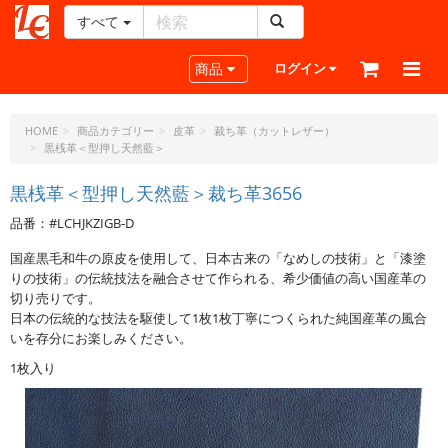
すべて
レ
ザ
Toggle navigation
商品
ログイン
ー
ク
ラ
HOME
商品カテゴリー
皮革
裁ち革（カットレザー）
黒桟革＜型押し天然藍＞
フ
ト・
黒桟革＜型押し天然藍＞裁ち革3656
ド
ッ
品番：#LCHJKZIGB-D
ト・
ジ
国産黒毛和牛の原皮を使用して、日本古来の「なめしの技術」と「漆塗
ェ
りの技術」の伝統技法を融合させて作られる、希少価値の高い国産革の
切り売りです。
ー
日本の伝統的な技法を駆使して1枚1枚丁寧につくられた純国産革の風合
ピ
いを存分にお楽しみください。
ー
1枚入り