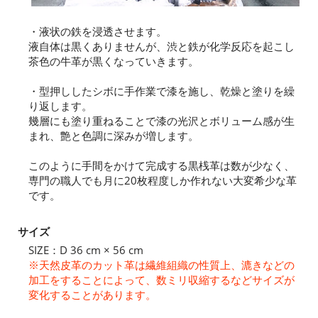
・液状の鉄を浸透させます。
液自体は黒くありませんが、渋と鉄が化学反応を起こし
茶色の牛革が黒くなっていきます。
・型押ししたシボに手作業で漆を施し、乾燥と塗りを繰
り返します。
幾層にも塗り重ねることで漆の光沢とボリューム感が生
まれ、艶と色調に深みが増します。
このように手間をかけて完成する黒桟革は数が少なく、
専門の職人でも月に20枚程度しか作れない大変希少な革
です。
サイズ
SIZE：D 36 cm × 56 cm
※天然皮革のカット革は繊維組織の性質上、漉きなどの
加工をすることによって、数ミリ収縮するなどサイズが
変化することがあります。