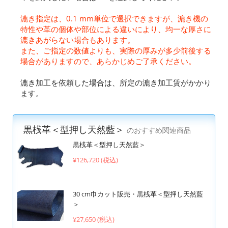
漉き指定は、0.1 mm単位で選択できますが、漉き機の
特性や革の個体や部位による違いにより、均一な厚さに
漉きあがらない場合もあります。
また、ご指定の数値よりも、実際の厚みが多少前後する
場合がありますので、あらかじめご了承ください。
漉き加工を依頼した場合は、所定の漉き加工賃がかかり
ます。
黒桟革＜型押し天然藍＞
のおすすめ関連商品
黒桟革＜型押し天然藍＞
¥126,720 (税込)
30 cm巾カット販売・黒桟革＜型押し天然藍
＞
¥27,650 (税込)