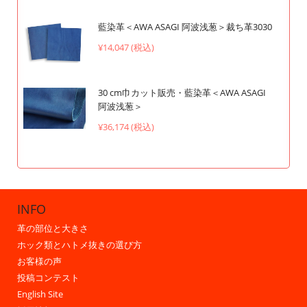
藍染革＜AWA ASAGI 阿波浅葱＞裁ち革3030
¥14,047 (税込)
30 cm巾カット販売・藍染革＜AWA ASAGI
阿波浅葱＞
¥36,174 (税込)
INFO
革の部位と大きさ
ホック類とハトメ抜きの選び方
お客様の声
投稿コンテスト
English Site