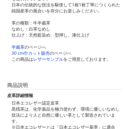
日本の伝統的な技法を駆使して1枚1枚丁寧につくられた
純国産革の風合いを存分にお楽しみください。
革の種類：牛半裁革
なめし：白革なめし
仕上げ：天然藍染め、型押し、漆仕上げ
半裁革
のページへ
30 cm巾カット販売
のページへ
この商品は
レザーサンプル
をご用意しております。
商品説明
皮革詳細情報
日本エコレザー認定皮革
黒桟革は、化学薬品を極力使わず、環境に優しいなめし
技法により人と自然に優しい革として製造されていま
す。
※日本エコレザーとは「日本エコレザー基準」に適合