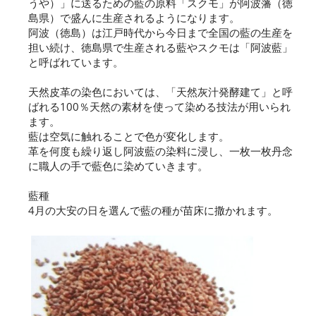
うや）」に送るための藍の原料「スクモ」が阿波藩（徳
島県）で盛んに生産されるようになります。
阿波（徳島）は江戸時代から今日まで全国の藍の生産を
担い続け、徳島県で生産される藍やスクモは「阿波藍」
と呼ばれています。
天然皮革の染色においては、「天然灰汁発酵建て」と呼
ばれる100％天然の素材を使って染める技法が用いられ
ます。
藍は空気に触れることで色が変化します。
革を何度も繰り返し阿波藍の染料に浸し、一枚一枚丹念
に職人の手で藍色に染めていきます。
藍種
4月の大安の日を選んで藍の種が苗床に撒かれます。