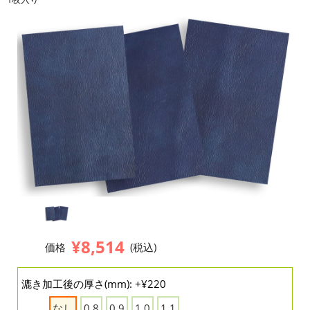
¥8,514
価格
(税込)
漉き加工後の厚さ(mm): +¥220
なし
0.8
0.9
1.0
1.1