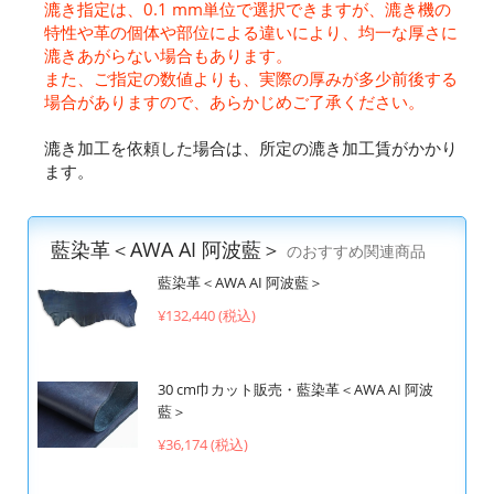
漉き指定は、0.1 mm単位で選択できますが、漉き機の
特性や革の個体や部位による違いにより、均一な厚さに
漉きあがらない場合もあります。
また、ご指定の数値よりも、実際の厚みが多少前後する
場合がありますので、あらかじめご了承ください。
漉き加工を依頼した場合は、所定の漉き加工賃がかかり
ます。
藍染革＜AWA AI 阿波藍＞
のおすすめ関連商品
藍染革＜AWA AI 阿波藍＞
¥132,440 (税込)
30 cm巾カット販売・藍染革＜AWA AI 阿波
藍＞
¥36,174 (税込)