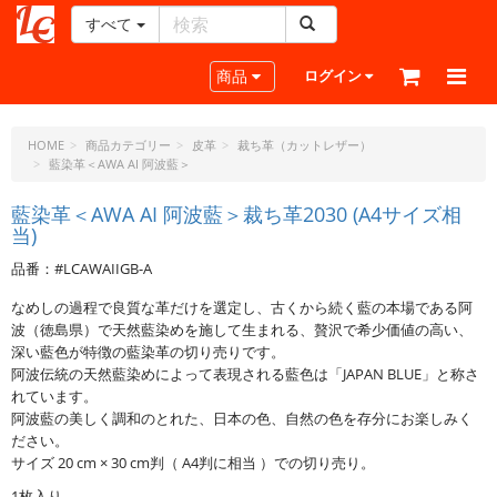
すべて
レ
ザ
Toggle navigation
商品
ログイン
ー
ク
ラ
HOME
商品カテゴリー
皮革
裁ち革（カットレザー）
藍染革＜AWA AI 阿波藍＞
フ
ト・
藍染革＜AWA AI 阿波藍＞裁ち革2030 (A4サイズ相
ド
当)
ッ
ト・
品番：#LCAWAIIGB-A
ジ
なめしの過程で良質な革だけを選定し、古くから続く藍の本場である阿
ェ
波（徳島県）で天然藍染めを施して生まれる、贅沢で希少価値の高い、
ー
深い藍色が特徴の藍染革の切り売りです。
ピ
阿波伝統の天然藍染めによって表現される藍色は「JAPAN BLUE」と称さ
ー
れています。
阿波藍の美しく調和のとれた、日本の色、自然の色を存分にお楽しみく
ださい。
サイズ 20 cm × 30 cm判（ A4判に相当 ）での切り売り。
1枚入り