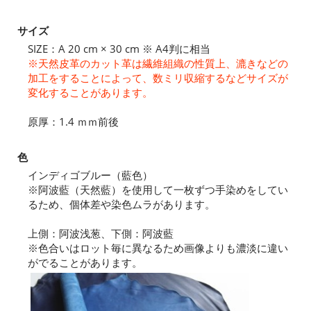
サイズ
SIZE：A 20 cm × 30 cm ※ A4判に相当
※天然皮革のカット革は繊維組織の性質上、漉きなどの
加工をすることによって、数ミリ収縮するなどサイズが
変化することがあります。
原厚：1.4 ｍｍ前後
色
インディゴブルー（藍色）
※阿波藍（天然藍）を使用して一枚ずつ手染めをしてい
るため、個体差や染色ムラがあります。
上側：阿波浅葱、下側：阿波藍
※色合いはロット毎に異なるため画像よりも濃淡に違い
がでることがあります。