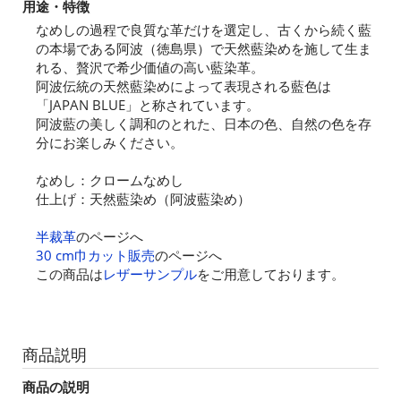
用途・特徴
なめしの過程で良質な革だけを選定し、古くから続く藍
の本場である阿波（徳島県）で天然藍染めを施して生ま
れる、贅沢で希少価値の高い藍染革。
阿波伝統の天然藍染めによって表現される藍色は
「JAPAN BLUE」と称されています。
阿波藍の美しく調和のとれた、日本の色、自然の色を存
分にお楽しみください。
なめし：クロームなめし
仕上げ：天然藍染め（阿波藍染め）
半裁革
のページへ
30 cm巾カット販売
のページへ
この商品は
レザーサンプル
をご用意しております。
商品説明
商品の説明