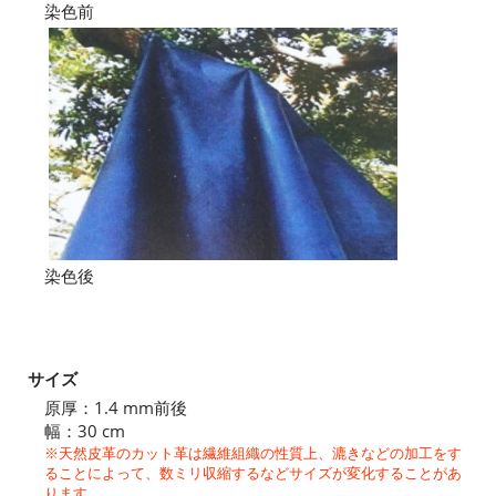
染色前
染色後
サイズ
原厚：1.4 mm前後
幅：30 cm
※天然皮革のカット革は繊維組織の性質上、漉きなどの加工をす
ることによって、数ミリ収縮するなどサイズが変化することがあ
ります。