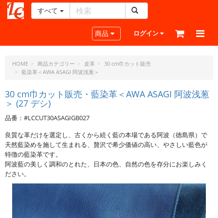
すべて
レ
ザ
Toggle navigation
商品
ログイン
ー
ク
ラ
HOME
商品カテゴリー
皮革
30 cm巾カット販売
藍染革＜AWA ASAGI 阿波浅葱＞
フ
ト・
30 cm巾カット販売・藍染革＜AWA ASAGI 阿波浅葱
ド
＞ (27 デシ)
ッ
ト・
品番：#LCCUT30ASAGIGB027
ジ
良質な革だけを選定し、古くから続く藍の本場である阿波（徳島県）で
ェ
天然藍染めを施して生まれる、贅沢で希少価値の高い、やさしい藍色が
ー
特徴の藍染革です。
ピ
阿波藍の美しく調和のとれた、日本の色、自然の色を存分にお楽しみく
ー
ださい。