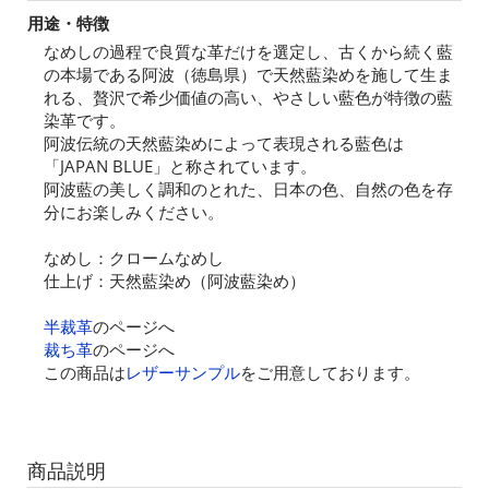
用途・特徴
なめしの過程で良質な革だけを選定し、古くから続く藍
の本場である阿波（徳島県）で天然藍染めを施して生ま
れる、贅沢で希少価値の高い、やさしい藍色が特徴の藍
染革です。
阿波伝統の天然藍染めによって表現される藍色は
「JAPAN BLUE」と称されています。
阿波藍の美しく調和のとれた、日本の色、自然の色を存
分にお楽しみください。
なめし：クロームなめし
仕上げ：天然藍染め（阿波藍染め）
半裁革
のページへ
裁ち革
のページへ
この商品は
レザーサンプル
をご用意しております。
商品説明