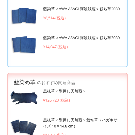
藍染革＜AWA ASAGI 阿波浅葱＞裁ち革2030
¥8,514 (税込)
藍染革＜AWA ASAGI 阿波浅葱＞裁ち革3030
¥14,047 (税込)
藍染め革
のおすすめ関連商品
黒桟革＜型押し天然藍＞
¥126,720 (税込)
黒桟革＜型押し天然藍＞裁ち革（ハガキサ
イズ 10 × 14.8 cm）