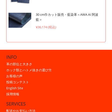
30 cm巾カット販売・藍染革＜AWA AI 阿波
藍＞
¥36,174 (税込)
INFO
革の部位と大きさ
ホック類とハトメ抜きの選び方
お客様の声
投稿コンテスト
English Site
採用情報
SERVICES
配送やお支払い方法