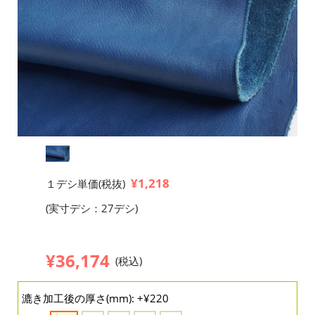
¥1,218
１デシ単価(税抜)
(実寸デシ：27デシ)
¥36,174
(税込)
漉き加工後の厚さ(mm): +¥220