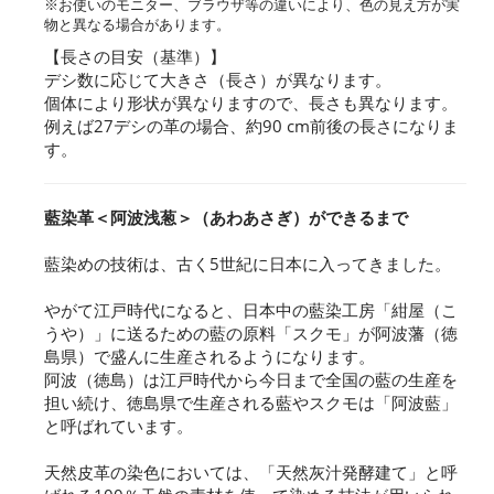
※お使いのモニター、ブラウザ等の違いにより、色の見え方が実
物と異なる場合があります。
【長さの目安（基準）】
デシ数に応じて大きさ（長さ）が異なります。
個体により形状が異なりますので、長さも異なります。
例えば27デシの革の場合、約90 cm前後の長さになりま
す。
藍染革＜阿波浅葱＞（あわあさぎ）ができるまで
藍染めの技術は、古く5世紀に日本に入ってきました。
やがて江戸時代になると、日本中の藍染工房「紺屋（こ
うや）」に送るための藍の原料「スクモ」が阿波藩（徳
島県）で盛んに生産されるようになります。
阿波（徳島）は江戸時代から今日まで全国の藍の生産を
担い続け、徳島県で生産される藍やスクモは「阿波藍」
と呼ばれています。
天然皮革の染色においては、「天然灰汁発酵建て」と呼