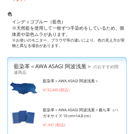
色
インディゴブルー（藍色）
※天然藍を使用して一枚ずつ手染めをしているため、個
体差や染色ムラがあります。
※お使いのモニター、ブラウザ等の違いにより、色の見え方が実
物と異なる場合があります。
藍染革＜AWA ASAGI 阿波浅葱＞
のおすすめ関
連商品
藍染革＜AWA ASAGI 阿波浅葱＞
¥132,440 (税込)
藍染革＜AWA ASAGI 阿波浅葱＞裁ち革（ハ
ガキサイズ 10 cm×14.8 cm）
¥1,941 (税込)