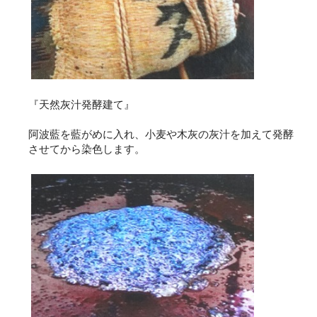
『天然灰汁発酵建て』
阿波藍を藍がめに入れ、小麦や木灰の灰汁を加えて発酵
させてから染色します。