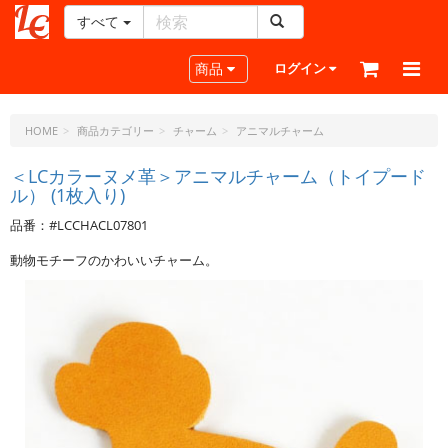
すべて
レ
ザ
Toggle navigation
商品
ログイン
ー
ク
ラ
HOME
商品カテゴリー
チャーム
アニマルチャーム
フ
ト・
＜LCカラーヌメ革＞アニマルチャーム（トイプード
ル） (1枚入り)
ド
ッ
品番：#LCCHACL07801
ト・
ジ
動物モチーフのかわいいチャーム。
ェ
ー
ピ
ー