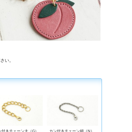
ださい。
ン付きチェーン太（G）
カン付きチェーン細（N）