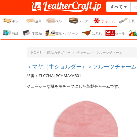
すべて
レザークラフト・ドット・
ジェーピー
キット
皮革
ベルト
レース
チャーム
工具
時計
半製品
書籍・パターン
はぎれ
セール
HOME
商品カテゴリー
チャーム
フルーツチャーム
＜マヤ（牛ショルダー）＞フルーツチャーム（
品番：#LCCHALPCHMAYAB01
ジューシーな桃をモチーフにした革製チャームです。