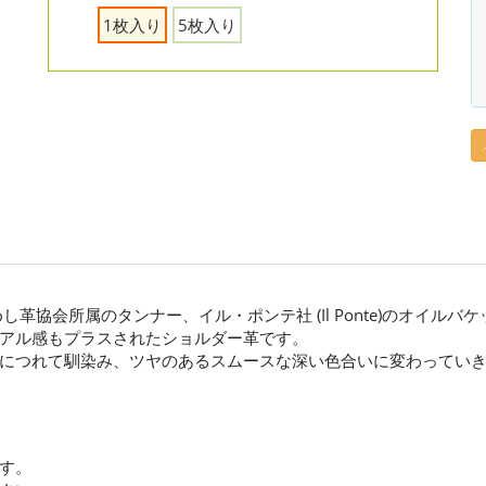
1枚入り
5枚入り
革協会所属のタンナー、イル・ポンテ社 (Il Ponte)のオイルバ
アル感もプラスされたショルダー革です。
につれて馴染み、ツヤのあるスムースな深い色合いに変わってい
す。