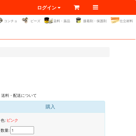
ログイン
コンチョ
ビーズ
染料・薬品
接着剤・保護剤
仕立材料
送料・配送について
購入
色:
ピンク
数量: