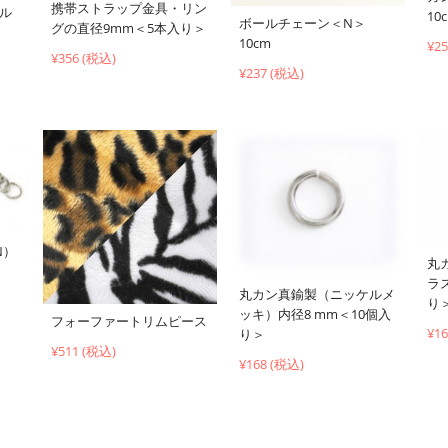
携帯ストラップ金具・リン
ブル
10
ボールチェーン＜N＞
グの直径9mm＜5本入り＞
10cm
¥2
¥356 (税込)
¥237 (税込)
N）
丸
ラ
丸カン真鍮製（ニッケルメ
り
ッキ）内径8 mm＜10個入
フォーファートリムピース
¥1
り＞
¥511 (税込)
¥168 (税込)