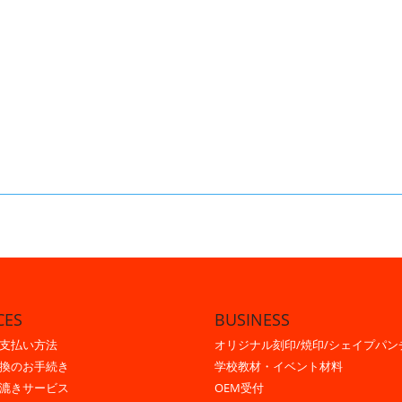
CES
BUSINESS
支払い方法
オリジナル刻印/焼印/シェイプパン
換のお手続き
学校教材・イベント材料
漉きサービス
OEM受付