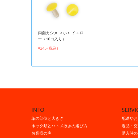
両面カシメ ＜小＞ イエロ
ー（10コ入り）
¥245 (税込)
INFO
SERVI
革の部位と大きさ
配送やお
ホック類とハトメ抜きの選び方
返品・交
お客様の声
購入時の