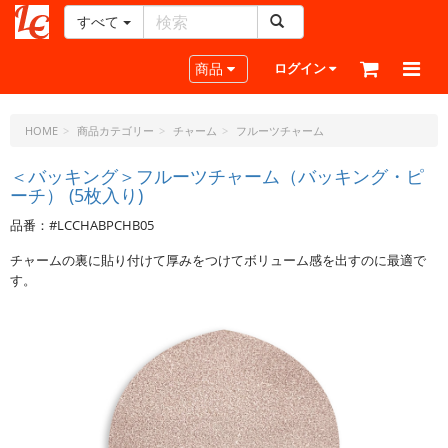
すべて
レ
ザ
Toggle navigation
商品
ログイン
ー
ク
ラ
HOME
商品カテゴリー
チャーム
フルーツチャーム
フ
ト・
＜バッキング＞フルーツチャーム（バッキング・ピ
ーチ） (5枚入り)
ド
ッ
品番：#LCCHABPCHB05
ト・
ジ
チャームの裏に貼り付けて厚みをつけてボリューム感を出すのに最適で
ェ
す。
ー
ピ
ー