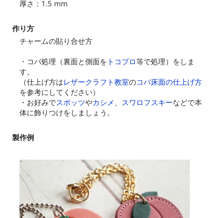
厚さ：1.5 mm
作り方
チャームの貼り合せ方
・コバ処理（裏面と側面を
トコプロ
等で処理）をしま
す。
（仕上げ方は
レザークラフト教室
の
コバ床面の仕上げ方
を参考にしてください）
・お好みで
スポッツ
や
カシメ
、
スワロフスキー
などで本
体に飾りつけをしましょう。
製作例