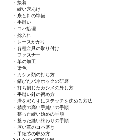
・接着
・縫い穴あけ
・糸と針の準備
・手縫い
・コバ処理
・捻入れ
・レースかがり
・各種金具の取り付け
・ファスナー
・革の加工
・染色
・カシメ類の打ち方
・錆びたバネホックの研磨
・打ち損じたカシメの外し方
・手縫い針の留め方
・溝を彫らずにステッチを沈める方法
・精度の高い手縫いの手順
・整った縫い始めの手順
・整った縫い終わりの手順
・厚い革のコバ磨き
・手紐芯の収め方