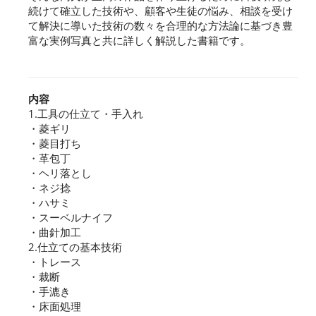
続けて確立した技術や、顧客や生徒の悩み、相談を受け
て解決に導いた技術の数々を合理的な方法論に基づき豊
富な実例写真と共に詳しく解説した書籍です。
内容
1.工具の仕立て・手入れ
・菱ギリ
・菱目打ち
・革包丁
・ヘリ落とし
・ネジ捻
・ハサミ
・スーベルナイフ
・曲針加工
2.仕立ての基本技術
・トレース
・裁断
・手漉き
・床面処理