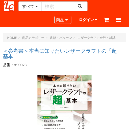
すべて
レ
ザ
Toggle navigation
商品
ログイン
ー
ク
ラ
HOME
商品カテゴリー
書籍・パターン
レザークラフト全般・雑誌
フ
ト・
＜参考書＞本当に知りたいレザークラフトの「超」
基本
ド
ッ
品番：#90023
ト・
ジ
ェ
ー
ピ
ー