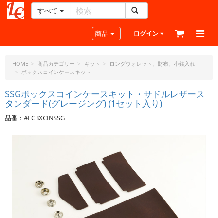
すべて
レ
ザ
Toggle navigation
商品
ログイン
ー
ク
ラ
HOME
商品カテゴリー
キット
ロングウォレット、財布、小銭入れ
ボックスコインケースキット
フ
ト・
SSGボックスコインケースキット・サドルレザース
ド
タンダード(グレージング) (1セット入り)
ッ
ト・
品番：#LCBXCINSSG
ジ
ェ
ー
ピ
ー