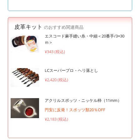
皮革キット
のおすすめ関連商品
エスコード麻手縫い糸・中細＜20番手/3×30
ｍ＞
¥343 (税込)
LCスーパープロ・ヘリ落とし
¥2,420 (税込)
アクリルスポッツ・ニッケル枠（11mm）
円安に反発！スポッツ類20％OFF
¥2,183 (税込)