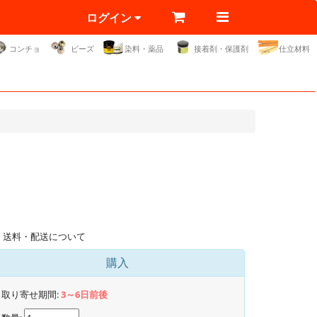
ログイン
コンチョ
ビーズ
染料・薬品
接着剤・保護剤
仕立材料
送料・配送について
購入
取り寄せ期間:
3～6日前後