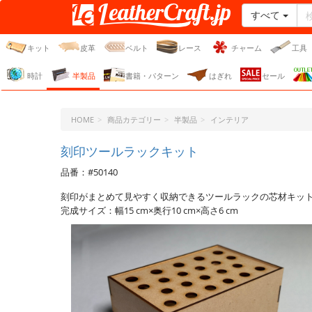
すべて
レザークラフト・ドット・
ジェーピー
キット
皮革
ベルト
レース
チャーム
工具
時計
半製品
書籍・パターン
はぎれ
セール
HOME
商品カテゴリー
半製品
インテリア
刻印ツールラックキット
品番：#50140
刻印がまとめて見やすく収納できるツールラックの芯材キッ
完成サイズ：幅15 cm×奥行10 cm×高さ6 cm