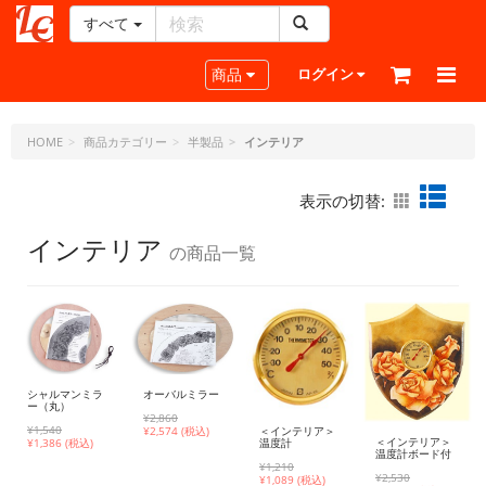
すべて
レ
ザ
Toggle navigation
商品
ログイン
ー
ク
ラ
HOME
商品カテゴリー
半製品
インテリア
フ
ト・
表示の切替:
ド
ッ
インテリア
の商品一覧
ト・
ジ
ェ
ー
ピ
ー
シャルマンミラ
オーバルミラー
ー（丸）
¥2,860
¥1,540
＜インテリア＞
¥
2,574 (税込)
＜インテリア＞
温度計
¥
1,386 (税込)
温度計ボード付
¥1,210
¥2,530
¥
1,089 (税込)