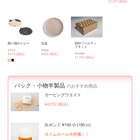
¥
2,277 (税込)
眠り猫のトレー
丸盆
刻印ツールラッ
クキット
¥715
¥902
¥1,980
¥
679 (税込)
¥
856 (税込)
¥
1,782 (税込)
バック・小物半製品
のおすすめ商品
カービングウエイト
¥4,752 (税込)
白ボンド #100 小 (180 cc)
タイムセール大特価！！