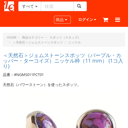
すべて
レ
ザ
Toggle navigation
商品
ログイン
ー
ク
ラ
HOME
商品カテゴリー
スポッツ（スタッズ）
＜天然石＞ジェムストーンスポッツ
ニッケル
フ
ト・
＜天然石＞ジェムストーンスポッツ（パープル・カ
ド
ッパー・ターコイズ）ニッケル枠（11 mm） (1コ入
ッ
り)
ト・
ジ
品番：#NGMS011PCT01
ェ
天然石（パワーストーン）を使ったスポッツ。
ー
ピ
ー