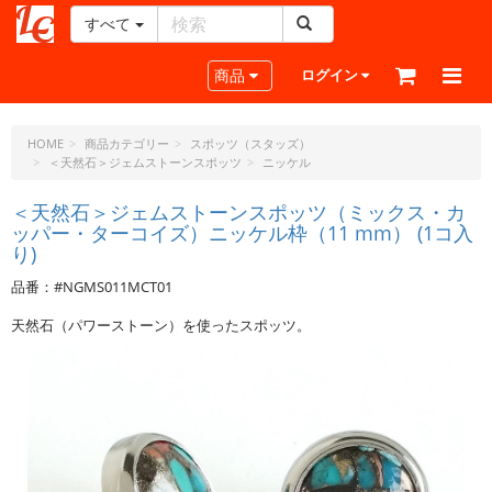
すべて
レ
ザ
Toggle navigation
商品
ログイン
ー
ク
ラ
HOME
商品カテゴリー
スポッツ（スタッズ）
＜天然石＞ジェムストーンスポッツ
ニッケル
フ
ト・
＜天然石＞ジェムストーンスポッツ（ミックス・カ
ド
ッパー・ターコイズ）ニッケル枠（11 mm） (1コ入
ッ
り)
ト・
ジ
品番：#NGMS011MCT01
ェ
天然石（パワーストーン）を使ったスポッツ。
ー
ピ
ー