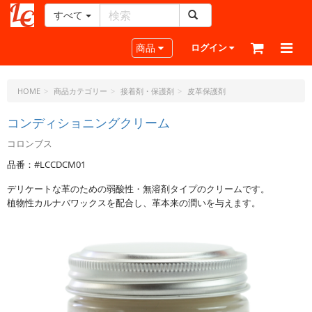
すべて
レ
ザ
Toggle navigation
商品
ログイン
ー
ク
ラ
HOME
商品カテゴリー
接着剤・保護剤
皮革保護剤
フ
ト・
コンディショニングクリーム
ド
コロンブス
ッ
ト・
品番：#LCCDCM01
ジ
デリケートな革のための弱酸性・無溶剤タイプのクリームです。
ェ
植物性カルナバワックスを配合し、革本来の潤いを与えます。
ー
ピ
ー