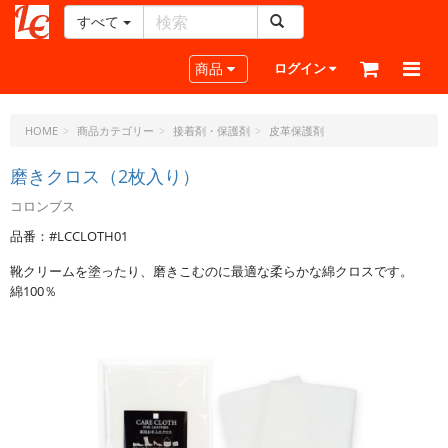
すべて
レ
ザ
Toggle navigation
商品
ログイン
ー
ク
ラ
HOME
商品カテゴリー
接着剤・保護剤
皮革保護剤
フ
ト・
磨きクロス（2枚入り）
ド
コロンブス
ッ
ト・
品番：#LCCLOTH01
ジ
靴クリームを塗ったり、磨きこむのに最適な柔らかな綿クロスです。
ェ
綿100％
ー
ピ
ー