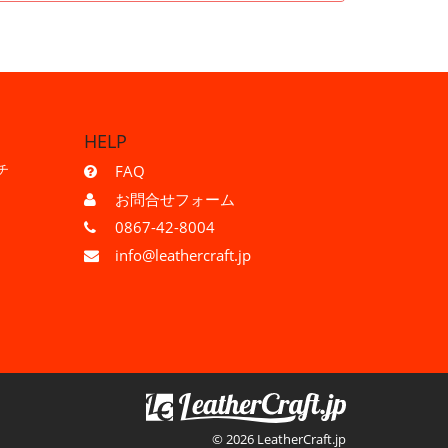
HELP
チ
FAQ
お問合せフォーム
0867-42-8004
info@leathercraft.jp
© 2026 LeatherCraft.jp