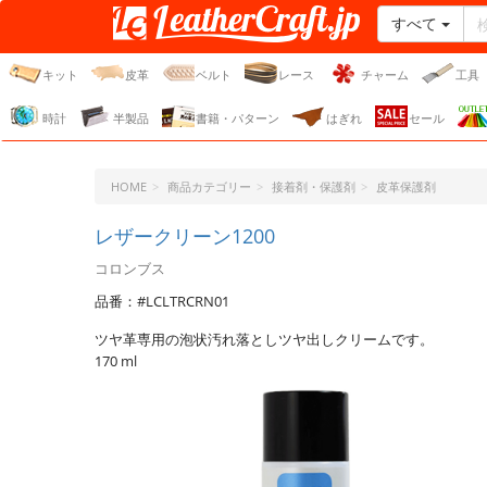
すべて
レザークラフト・ドット・
ジェーピー
キット
皮革
ベルト
レース
チャーム
工具
時計
半製品
書籍・パターン
はぎれ
セール
HOME
商品カテゴリー
接着剤・保護剤
皮革保護剤
レザークリーン1200
コロンブス
品番：#LCLTRCRN01
ツヤ革専用の泡状汚れ落としツヤ出しクリームです。
170 ml