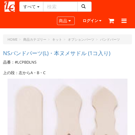
すべて
レ
ザ
Toggle navigation
商品
ログイン
ー
ク
ラ
HOME
商品カテゴリー
キット
オプションパーツ
バンドパーツ
フ
ト・
NSバンドパーツ(L)・本ヌメサドル (1コ入り)
ド
品番：#LCPBDLNS
ッ
ト・
上の段：左からA・B・C
ジ
ェ
ー
ピ
ー