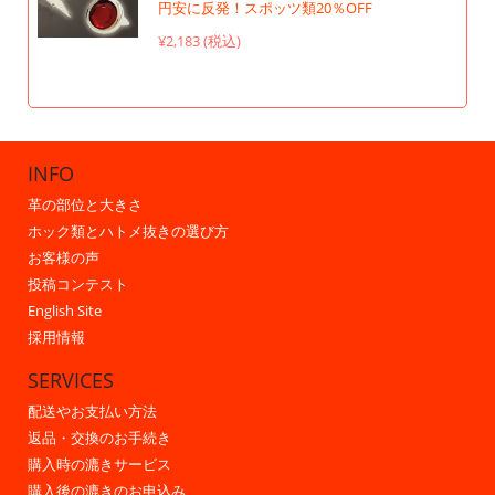
円安に反発！スポッツ類20％OFF
¥2,183 (税込)
INFO
革の部位と大きさ
ホック類とハトメ抜きの選び方
お客様の声
投稿コンテスト
English Site
採用情報
SERVICES
配送やお支払い方法
返品・交換のお手続き
購入時の漉きサービス
購入後の漉きのお申込み