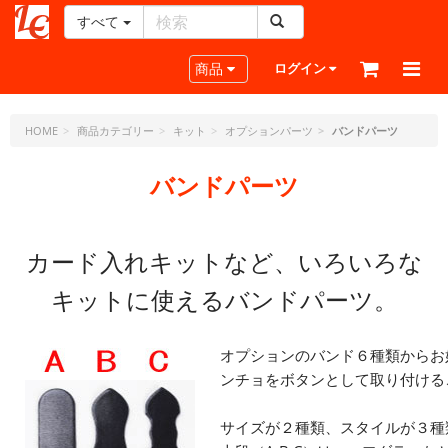
すべて
レ
ザ
Toggle navigation
商品
ログイン
ー
ク
ラ
HOME
商品カテゴリー
キット
オプションパーツ
バンドパーツ
フ
ト・
バンドパーツ
ド
ッ
ト・
カード入れキットなど、いろいろな
ジ
ェ
キットに使えるバンドパーツ。
ー
ピ
ー
オプションのバンド６種類からお
ンチョをボタンとして取り付ける
サイズが２種類、スタイルが３種