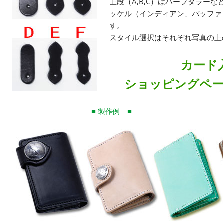
上段（A,B,C）はハーフダラーな
ッケル（インディアン、バッファ
す。
スタイル選択はそれぞれ写真の上
カード
ショッピングペ
■ 製作例 ■