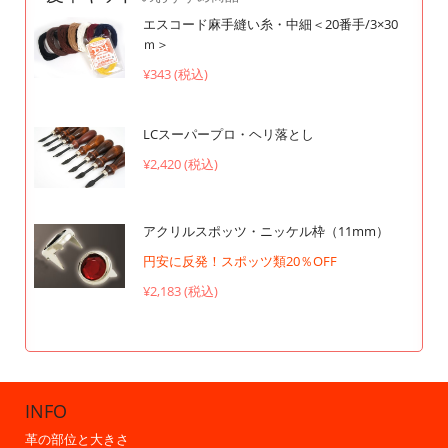
エスコード麻手縫い糸・中細＜20番手/3×30
ｍ＞
¥343 (税込)
LCスーパープロ・ヘリ落とし
¥2,420 (税込)
アクリルスポッツ・ニッケル枠（11mm）
円安に反発！スポッツ類20％OFF
¥2,183 (税込)
INFO
革の部位と大きさ