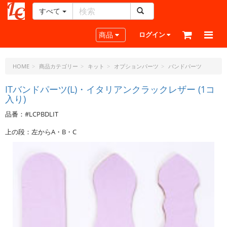
すべて
レ
ザ
Toggle navigation
商品
ログイン
ー
ク
ラ
HOME
商品カテゴリー
キット
オプションパーツ
バンドパーツ
フ
ト・
ITバンドパーツ(L)・イタリアンクラックレザー (1コ
入り)
ド
ッ
品番：#LCPBDLIT
ト・
ジ
上の段：左からA・B・C
ェ
ー
ピ
ー