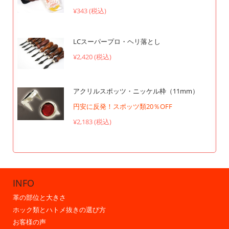
¥343 (税込)
LCスーパープロ・ヘリ落とし
¥2,420 (税込)
アクリルスポッツ・ニッケル枠（11mm）
円安に反発！スポッツ類20％OFF
¥2,183 (税込)
INFO
革の部位と大きさ
ホック類とハトメ抜きの選び方
お客様の声