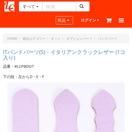
すべて
レ
ザ
Toggle navigation
商品
ログイン
ー
ク
ラ
HOME
商品カテゴリー
キット
オプションパーツ
バンドパーツ
フ
ト・
ITバンドパーツ(S)・イタリアンクラックレザー (1コ
入り)
ド
ッ
品番：#LCPBDSIT
ト・
ジ
下の段：左からD・E・F
ェ
ー
ピ
ー