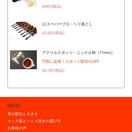
¥343 (税込)
LCスーパープロ・ヘリ落とし
¥2,420 (税込)
アクリルスポッツ・ニッケル枠（11mm）
円安に反発！スポッツ類20％OFF
¥2,183 (税込)
INFO
革の部位と大きさ
ホック類とハトメ抜きの選び方
お客様の声