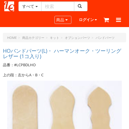
すべて
レ
ザ
Toggle navigation
商品
ログイン
ー
ク
ラ
HOME
商品カテゴリー
キット
オプションパーツ
バンドパーツ
フ
ト・
HOバンドパーツ(L)・ ハーマンオーク・ツーリング
レザー (1コ入り)
ド
ッ
品番：#LCPBDLHO
ト・
ジ
上の段：左からA・B・C
ェ
ー
ピ
ー