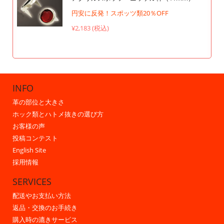
円安に反発！スポッツ類20％OFF
¥2,183 (税込)
INFO
革の部位と大きさ
ホック類とハトメ抜きの選び方
お客様の声
投稿コンテスト
English Site
採用情報
SERVICES
配送やお支払い方法
返品・交換のお手続き
購入時の漉きサービス