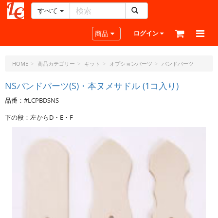
すべて
レ
ザ
Toggle navigation
商品
ログイン
ー
ク
ラ
HOME
商品カテゴリー
キット
オプションパーツ
バンドパーツ
フ
ト・
NSバンドパーツ(S)・本ヌメサドル (1コ入り)
ド
品番：#LCPBDSNS
ッ
ト・
下の段：左からD・E・F
ジ
ェ
ー
ピ
ー