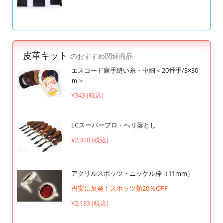
皮革キット
のおすすめ関連商品
エスコード麻手縫い糸・中細＜20番手/3×30
ｍ＞
¥343 (税込)
LCスーパープロ・ヘリ落とし
¥2,420 (税込)
アクリルスポッツ・ニッケル枠（11mm）
円安に反発！スポッツ類20％OFF
¥2,183 (税込)