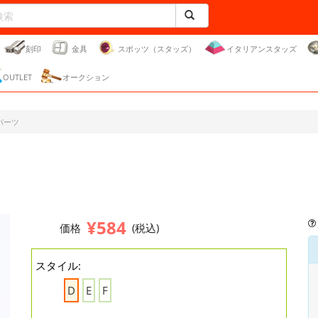
刻印
金具
スポッツ（スタッズ）
イタリアンスタッズ
OUTLET
オークション
パーツ
¥584
価格
(税込)
スタイル:
D
E
F