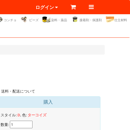
ログイン
コンチョ
ビーズ
染料・薬品
接着剤・保護剤
仕立材料
送料・配送について
購入
スタイル:
D
, 色:
ターコイズ
数量: