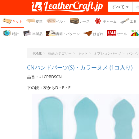
すべて
レザークラフト・ドット・
ジェーピー
キット
皮革
ベルト
レース
チャーム
工具
時計
半製品
書籍・パターン
はぎれ
セール
HOME
商品カテゴリー
キット
オプションパーツ
バンド
CNバンドパーツ(S)・カラーヌメ (1コ入り)
品番：#LCPBDSCN
下の段：左からD・E・F