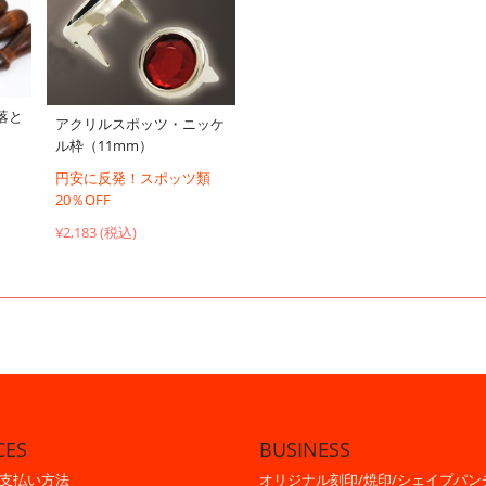
落と
アクリルスポッツ・ニッケ
ル枠（11mm）
円安に反発！スポッツ類
20％OFF
¥2,183 (税込)
CES
BUSINESS
支払い方法
オリジナル刻印/焼印/シェイプパン