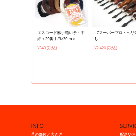
エスコード麻手縫い糸・中
LCスーパープロ・ヘリ
細＜20番手/3×30 ｍ＞
し
¥343 (税込)
¥2,420 (税込)
INFO
SERVI
革の部位と大きさ
配送やお