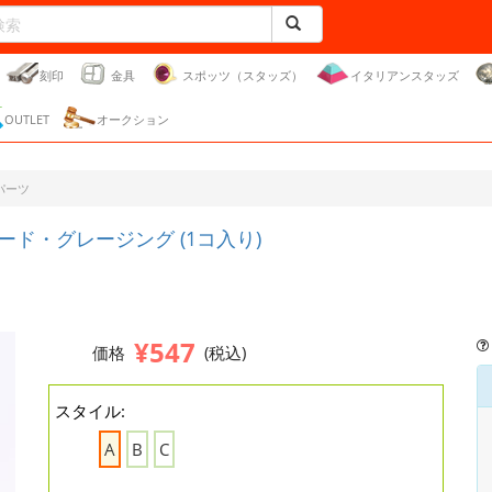
刻印
金具
スポッツ（スタッズ）
イタリアンスタッズ
OUTLET
オークション
パーツ
ード・グレージング (1コ入り)
¥547
価格
(税込)
スタイル:
A
B
C