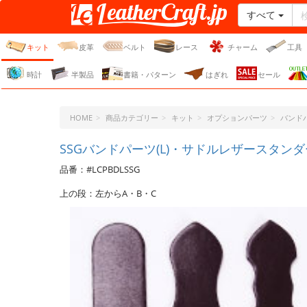
すべて
レザークラフト・ドット・
ジェーピー
キット
皮革
ベルト
レース
チャーム
工具
時計
半製品
書籍・パターン
はぎれ
セール
HOME
商品カテゴリー
キット
オプションパーツ
バンド
SSGバンドパーツ(L)・サドルレザースタンダ
品番：#LCPBDLSSG
上の段：左からA・B・C