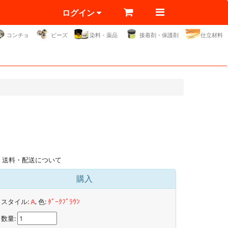
ログイン
コンチョ
ビーズ
染料・薬品
接着剤・保護剤
仕立材料
送料・配送について
購入
スタイル:
A
, 色:
ﾀﾞｰｸﾌﾞﾗｳﾝ
数量: