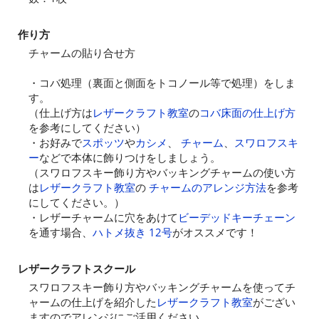
作り方
チャームの貼り合せ方
・コバ処理（裏面と側面をトコノール等で処理）をしま
す。
（仕上げ方は
レザークラフト教室
の
コバ床面の仕上げ方
を参考にしてください）
・お好みで
スポッツ
や
カシメ
、
チャーム
、
スワロフスキ
ー
などで本体に飾りつけをしましょう。
（スワロフスキー飾り方やバッキングチャームの使い方
は
レザークラフト教室
の
チャームのアレンジ方法
を参考
にしてください。）
・レザーチャームに穴をあけて
ビーデッドキーチェーン
を通す場合、
ハトメ抜き 12号
がオススメです！
レザークラフトスクール
スワロフスキー飾り方やバッキングチャームを使ってチ
ャームの仕上げを紹介した
レザークラフト教室
がござい
ますのでアレンジにご活用ください。