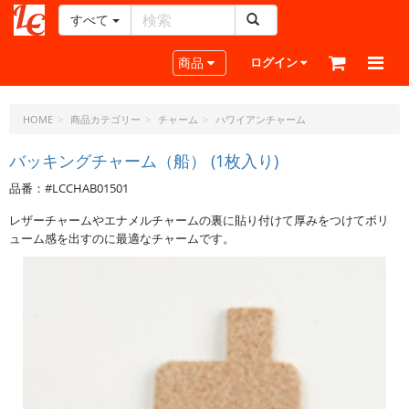
すべて
レ
ザ
Toggle navigation
商品
ログイン
ー
ク
ラ
HOME
商品カテゴリー
チャーム
ハワイアンチャーム
フ
ト・
バッキングチャーム（船） (1枚入り)
ド
品番：#LCCHAB01501
ッ
ト・
レザーチャームやエナメルチャームの裏に貼り付けて厚みをつけてボリ
ジ
ューム感を出すのに最適なチャームです。
ェ
ー
ピ
ー