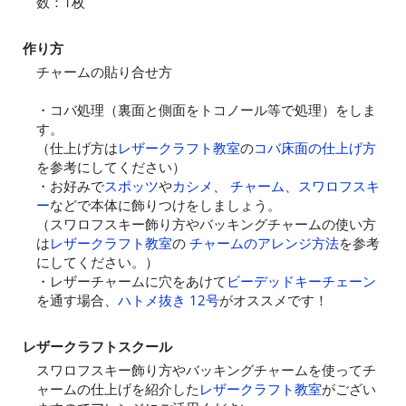
数：1枚
作り方
チャームの貼り合せ方
・コバ処理（裏面と側面をトコノール等で処理）をしま
す。
（仕上げ方は
レザークラフト教室
の
コバ床面の仕上げ方
を参考にしてください）
・お好みで
スポッツ
や
カシメ
、
チャーム
、
スワロフスキ
ー
などで本体に飾りつけをしましょう。
（スワロフスキー飾り方やバッキングチャームの使い方
は
レザークラフト教室
の
チャームのアレンジ方法
を参考
にしてください。）
・レザーチャームに穴をあけて
ビーデッドキーチェーン
を通す場合、
ハトメ抜き 12号
がオススメです！
レザークラフトスクール
スワロフスキー飾り方やバッキングチャームを使ってチ
ャームの仕上げを紹介した
レザークラフト教室
がござい