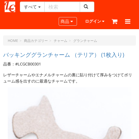
すべて
レ
ザ
Toggle navigation
商品
ログイン
ー
ク
ラ
HOME
商品カテゴリー
チャーム
グランチャーム
フ
ト・
バッキンググランチャーム （テリア） (1枚入り)
ド
品番：#LCGCB00301
ッ
ト・
レザーチャームやエナメルチャームの裏に貼り付けて厚みをつけてボリ
ジ
ューム感を出すのに最適なチャームです。
ェ
ー
ピ
ー