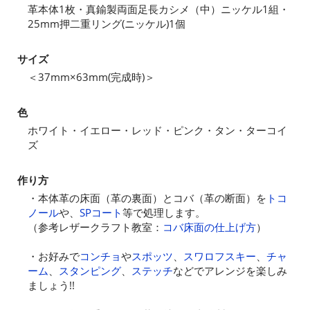
革本体1枚・真鍮製両面足長カシメ（中）ニッケル1組・
25mm押二重リング(ニッケル)1個
サイズ
＜37mm×63mm(完成時)＞
色
ホワイト・イエロー・レッド・ピンク・タン・ターコイ
ズ
作り方
・本体革の床面（革の裏面）とコバ（革の断面）を
トコ
ノール
や、
SPコート
等で処理します。
（参考レザークラフト教室：
コバ床面の仕上げ方
）
・お好みで
コンチョ
や
スポッツ
、
スワロフスキー
、
チャ
ーム
、
スタンピング
、
ステッチ
などでアレンジを楽しみ
ましょう!!