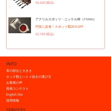
¥2,420 (税込)
アクリルスポッツ・ニッケル枠（11mm）
円安に反発！スポッツ類20％OFF
¥2,183 (税込)
INFO
革の部位と大きさ
ホック類とハトメ抜きの選び方
お客様の声
投稿コンテスト
English Site
採用情報
SERVICES