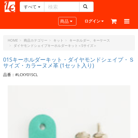
すべて
レ
ザ
Toggle navigation
商品
ログイン
ー
ク
ラ
HOME
商品カテゴリー
キット
キーホルダー、キーケース
ダイヤモンドシェイプキーホルダーキット＜Sサイズ＞
フ
ト・
01Sキーホルダーキット・ダイヤモンドシェイプ・Ｓ
ド
サイズ・カラーヌメ革 (1セット入り)
ッ
ト・
品番：#LCKY01SCL
ジ
ェ
ー
ピ
ー