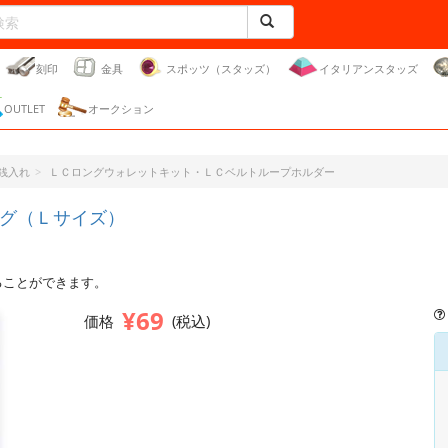
刻印
金具
スポッツ（スタッズ）
イタリアンスタッズ
OUTLET
オークション
銭入れ
ＬＣロングウォレットキット・ＬＣベルトループホルダー
グ（Ｌサイズ）
ることができます。
¥69
価格
(税込)