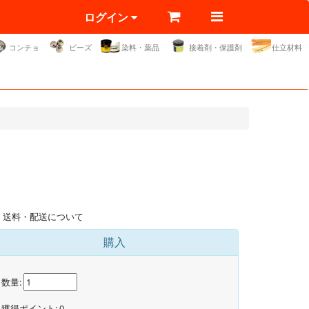
ログイン
コンチョ
ビーズ
染料・薬品
接着剤・保護剤
仕立材料
送料・配送について
購入
数量:
獲得ポイント:
0