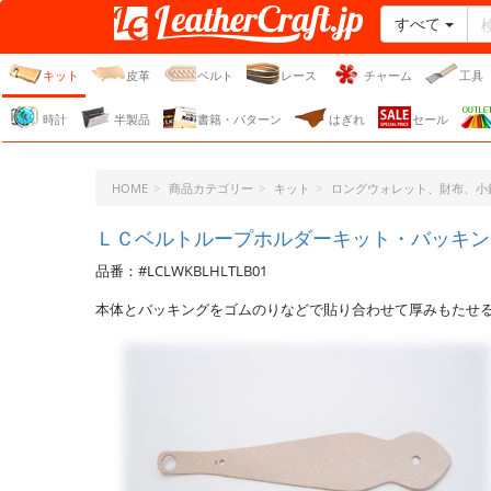
すべて
レザークラフト・ドット・
ジェーピー
キット
皮革
ベルト
レース
チャーム
工具
時計
半製品
書籍・パターン
はぎれ
セール
HOME
商品カテゴリー
キット
ロングウォレット、財布、小
ＬＣベルトループホルダーキット・バッキン
品番：#LCLWKBLHLTLB01
本体とバッキングをゴムのりなどで貼り合わせて厚みもたせ