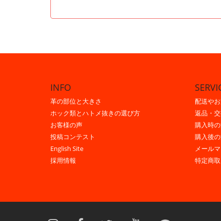
INFO
SERVI
革の部位と大きさ
配送やお
ホック類とハトメ抜きの選び方
返品・交
お客様の声
購入時の
投稿コンテスト
購入後の
English Site
メールマ
採用情報
特定商取