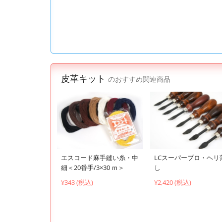
皮革キット
のおすすめ関連商品
エスコード麻手縫い糸・中
LCスーパープロ・ヘリ
細＜20番手/3×30 ｍ＞
し
¥343 (税込)
¥2,420 (税込)