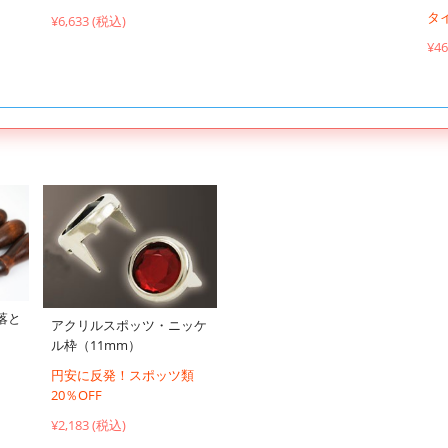
タ
¥6,633 (税込)
¥4
落と
アクリルスポッツ・ニッケ
ル枠（11mm）
円安に反発！スポッツ類
20％OFF
¥2,183 (税込)