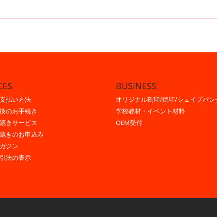
CES
BUSINESS
支払い方法
オリジナル刻印/焼印/シェイプパン
換のお手続き
学校教材・イベント材料
漉きサービス
OEM受付
漉きのお申込み
ガジン
引法の表示