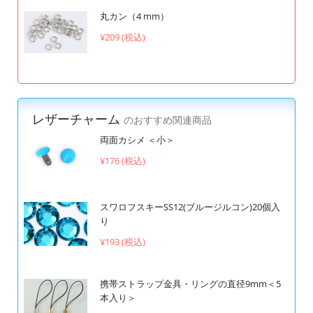
丸カン（4 mm）
¥209 (税込)
レザーチャーム
のおすすめ関連商品
両面カシメ ＜小＞
¥176 (税込)
スワロフスキーSS12(ブルージルコン)20個入
り
¥193 (税込)
携帯ストラップ金具・リングの直径9mm＜5
本入り＞