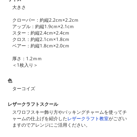
大きさ
クローバー：約縦2.2cｍ×2.2cｍ
アップル：約縦1.9cｍ×2.1cｍ
スター：約縦2.4cｍ×2.4cｍ
クロス：約縦2.1cｍ×1.8cｍ
ベアー：約縦1.8cｍ×2.0cｍ
厚さ：1.2ｍｍ
＜1枚入り＞
色
ターコイズ
レザークラフトスクール
スワロフスキー飾り方やバッキングチャームを使ってチ
ャームの仕上げを紹介した
レザークラフト教室
がござい
ますのでアレンジにご活用ください。