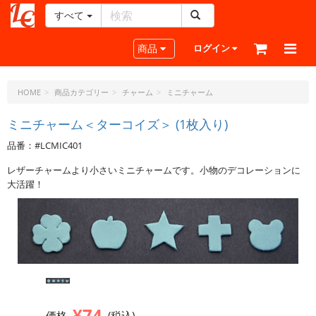
すべて
レ
ザ
Toggle navigation
商品
ログイン
ー
ク
ラ
HOME
商品カテゴリー
チャーム
ミニチャーム
フ
ト・
ミニチャーム＜ターコイズ＞ (1枚入り)
ド
品番：#LCMIC401
ッ
ト・
レザーチャームより小さいミニチャームです。小物のデコレーションに
ジ
大活躍！
ェ
ー
ピ
ー
¥74
価格
(税込)