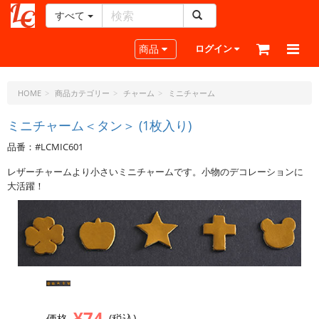
すべて
レ
ザ
Toggle navigation
商品
ログイン
ー
ク
ラ
HOME
商品カテゴリー
チャーム
ミニチャーム
フ
ト・
ミニチャーム＜タン＞ (1枚入り)
ド
品番：#LCMIC601
ッ
ト・
レザーチャームより小さいミニチャームです。小物のデコレーションに
ジ
大活躍！
ェ
ー
ピ
ー
¥74
価格
(税込)