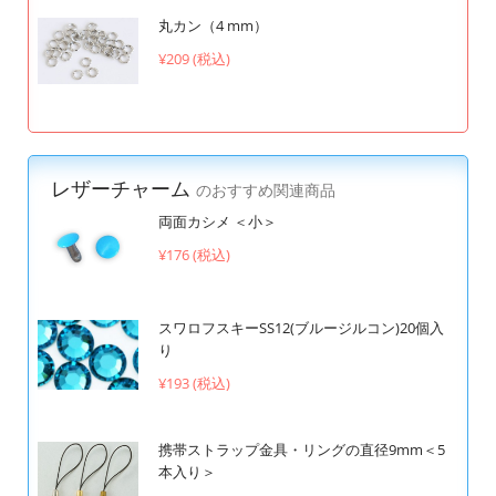
丸カン（4 mm）
¥209 (税込)
レザーチャーム
のおすすめ関連商品
両面カシメ ＜小＞
¥176 (税込)
スワロフスキーSS12(ブルージルコン)20個入
り
¥193 (税込)
携帯ストラップ金具・リングの直径9mm＜5
本入り＞