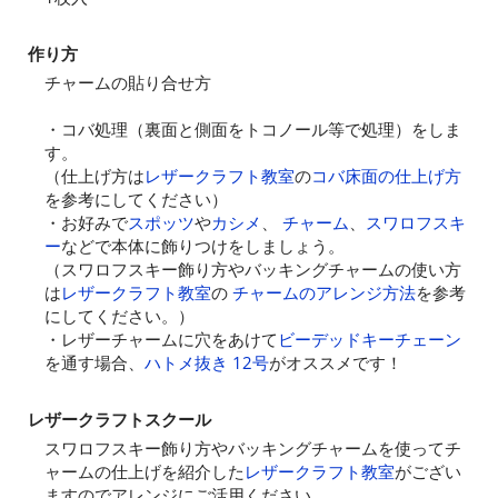
作り方
チャームの貼り合せ方
・コバ処理（裏面と側面をトコノール等で処理）をしま
す。
（仕上げ方は
レザークラフト教室
の
コバ床面の仕上げ方
を参考にしてください）
・お好みで
スポッツ
や
カシメ
、
チャーム
、
スワロフスキ
ー
などで本体に飾りつけをしましょう。
（スワロフスキー飾り方やバッキングチャームの使い方
は
レザークラフト教室
の
チャームのアレンジ方法
を参考
にしてください。）
・レザーチャームに穴をあけて
ビーデッドキーチェーン
を通す場合、
ハトメ抜き 12号
がオススメです！
レザークラフトスクール
スワロフスキー飾り方やバッキングチャームを使ってチ
ャームの仕上げを紹介した
レザークラフト教室
がござい
ますのでアレンジにご活用ください。