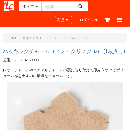
すべて
レ
ザ
Toggle navigation
商品
ログイン
ー
ク
ラ
HOME
商品カテゴリー
チャーム
メルヘンチャーム
フ
ト・
バッキングチャーム（スノークリスタル） (1枚入り)
ド
品番：#LCCHAB03301
ッ
ト・
レザーチャームやエナメルチャームの裏に貼り付けて厚みをつけてボリ
ジ
ューム感を出すのに最適なチャームです。
ェ
ー
ピ
ー