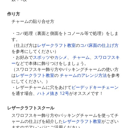
作り方
チャームの貼り合せ方
・コバ処理（裏面と側面をトコノール等で処理）をしま
す。
（仕上げ方は
レザークラフト教室
の
コバ床面の仕上げ方
を参考にしてください）
・お好みで
スポッツ
や
カシメ
、
チャーム
、
スワロフスキ
ー
などで本体に飾りつけをしましょう。
（スワロフスキー飾り方やバッキングチャームの使い方
は
レザークラフト教室
の
チャームのアレンジ方法
を参考
にしてください。）
・レザーチャームに穴をあけて
ビーデッドキーチェーン
を通す場合、
ハトメ抜き 12号
がオススメです！
レザークラフトスクール
スワロフスキー飾り方やバッキングチャームを使ってチ
ャームの仕上げを紹介した
レザークラフト教室
がござい
ますのでアレンジにご活用ください。