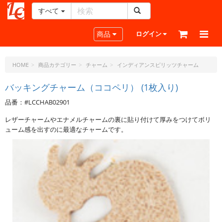
すべて
レ
ザ
Toggle navigation
商品
ログイン
ー
ク
ラ
HOME
商品カテゴリー
チャーム
インディアンスピリッツチャーム
フ
ト・
バッキングチャーム（ココペリ） (1枚入り)
ド
品番：#LCCHAB02901
ッ
ト・
レザーチャームやエナメルチャームの裏に貼り付けて厚みをつけてボリ
ジ
ューム感を出すのに最適なチャームです。
ェ
ー
ピ
ー