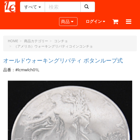
すべて
レ
ザ
Toggle navigation
商品
ログイン
ー
ク
ラ
HOME
商品カテゴリー
コンチョ
（アメリカ）ウォーキングリバティコインコンチョ
フ
ト・
オールドウォーキングリバティ ボタンループ式
ド
ッ
品番：#lcmwlch01L
ト・
ジ
ェ
ー
ピ
ー