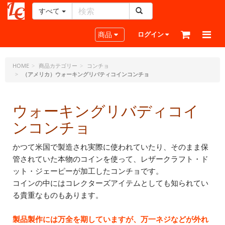
すべて
レ
ザ
Toggle navigation
商品
ログイン
ー
ク
ラ
HOME
商品カテゴリー
コンチョ
（アメリカ）ウォーキングリバティコインコンチョ
フ
ト・
ド
ウォーキングリバディコイ
ッ
ト・
ンコンチョ
ジ
ェ
かつて米国で製造され実際に使われていたり、そのまま保
ー
管されていた本物のコインを使って、レザークラフト・ド
ピ
ット・ジェーピーが加工したコンチョです。
ー
コインの中にはコレクターズアイテムとしても知られてい
る貴重なものもあります。
製品製作には万全を期していますが、万一ネジなどが外れ