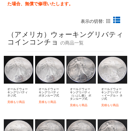
た場合、無償で修理いたします。
表示の切替:
（アメリカ）ウォーキングリバティ
コインコンチョ
の商品一覧
オールドウォー
オールドウォー
オールドウォー
オールドウォー
キングリバティ
キングリバティ
キングリバティ
キングリバティ
ネジ式
ボタンループ式
（いぶし銀） ボ
＜イーグル＞ ネ
タンループ式
ジ式
見積もり商品
見積もり商品
見積もり商品
見積もり商品