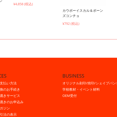
ジ
¥4,858 (税込)
カウボーイスカル＆ボーン
ズコンチョ
¥792 (税込)
CES
BUSINESS
支払い方法
オリジナル刻印/焼印/シェイプパン
換のお手続き
学校教材・イベント材料
漉きサービス
OEM受付
漉きのお申込み
ガジン
引法の表示