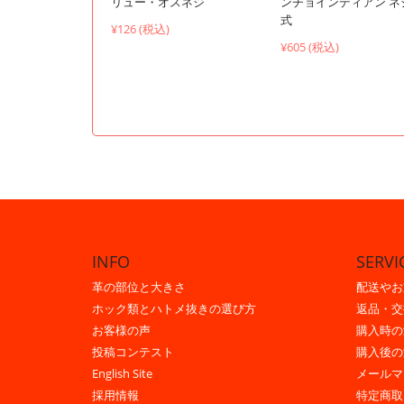
リュー・オスネジ
ンチョインディアン ネ
式
¥126 (税込)
¥605 (税込)
INFO
SERVI
革の部位と大きさ
配送やお
ホック類とハトメ抜きの選び方
返品・交
お客様の声
購入時の
投稿コンテスト
購入後の
English Site
メールマ
採用情報
特定商取