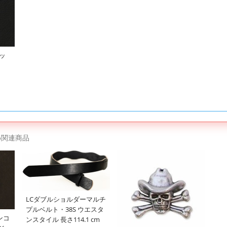
シッ
め関連商品
LCダブルショルダーマルチ
プルベルト・38S ウエスタ
ンコ
ンスタイル 長さ114.1 cm