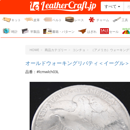
すべて
レザークラフト・ドット・
ジェーピー
キット
皮革
ベルト
レース
チャーム
工具
時計
半製品
書籍・パターン
はぎれ
セール
HOME
商品カテゴリー
コンチョ
（アメリカ）ウォーキング
オールドウォーキングリバティ＜イーグル＞
品番：#lcmwlch03L