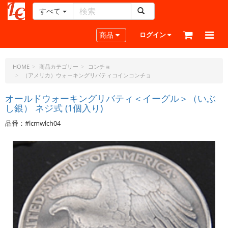
すべて
レ
ザ
Toggle navigation
商品
ログイン
ー
ク
ラ
HOME
商品カテゴリー
コンチョ
（アメリカ）ウォーキングリバティコインコンチョ
フ
ト・
オールドウォーキングリバティ＜イーグル＞（いぶ
ド
し銀） ネジ式 (1個入り)
ッ
ト・
品番：#lcmwlch04
ジ
ェ
ー
ピ
ー