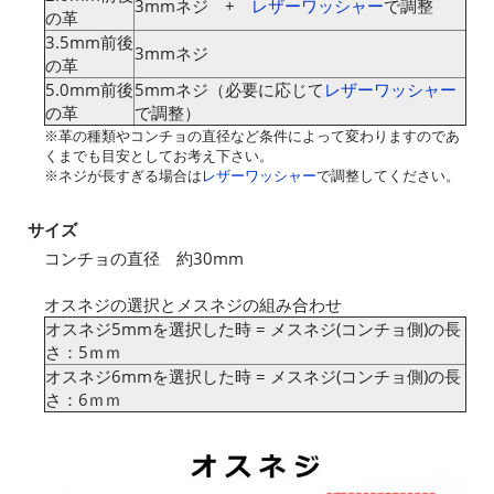
3mmネジ +
レザーワッシャー
で調整
の革
3.5mm前後
3mmネジ
の革
5.0mm前後
5mmネジ（必要に応じて
レザーワッシャー
の革
で調整）
※革の種類やコンチョの直径など条件によって変わりますのであ
くまでも目安としてお考え下さい。
※ネジが長すぎる場合は
レザーワッシャー
で調整してください。
サイズ
コンチョの直径 約30mm
オスネジの選択とメスネジの組み合わせ
オスネジ5mmを選択した時 = メスネジ(コンチョ側)の長
さ：5ｍｍ
オスネジ6mmを選択した時 = メスネジ(コンチョ側)の長
さ：6ｍｍ