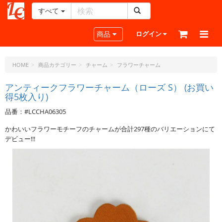
すべて
レ
ザ
Toggle navigation
商品
ログイン
ー
ク
ラ
HOME
商品カテゴリー
チャーム
フラワーチャーム
フ
ト・
アンティークフラワーチャーム（ローズ S） (お買い
得5枚入り)
ド
ッ
品番：#LCCHA06305
ト・
ジ
かわいいフラワーモチーフのチャームが合計297種のバリエーションにて
ェ
デビュー!!!
ー
ピ
ー