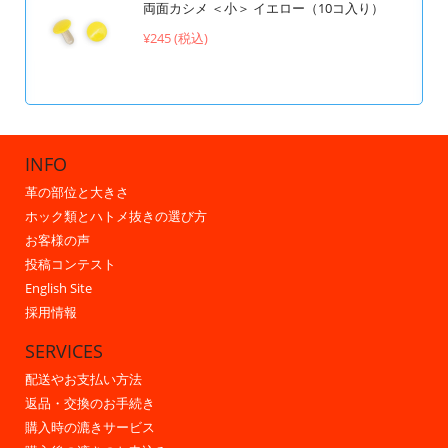
両面カシメ ＜小＞ イエロー（10コ入り）
¥245 (税込)
INFO
革の部位と大きさ
ホック類とハトメ抜きの選び方
お客様の声
投稿コンテスト
English Site
採用情報
SERVICES
配送やお支払い方法
返品・交換のお手続き
購入時の漉きサービス