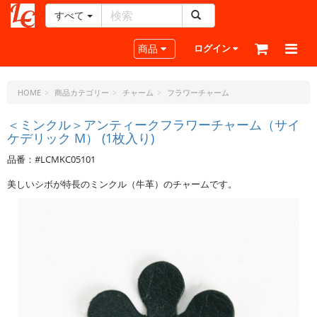
すべて
レ
ザ
Toggle navigation
商品
ログイン
ー
ク
ラ
HOME
商品カテゴリー
チャーム
フラワーチャーム
フ
ト・
＜ミンクル＞アンティークフラワーチャーム（サイ
ケデリック M） (1枚入り)
ド
ッ
品番：#LCMKC05101
ト・
ジ
美しいシボが特長のミンクル（牛革）のチャームです。
ェ
ー
ピ
ー