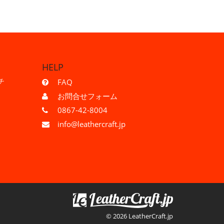
HELP
チ
FAQ
お問合せフォーム
0867-42-8004
info@leathercraft.jp
© 2026 LeatherCraft.jp