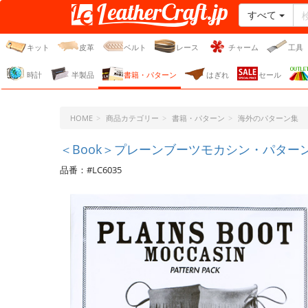
すべて
レザークラフト・ドット・
ジェーピー
キット
皮革
ベルト
レース
チャーム
工具
時計
半製品
書籍・パターン
はぎれ
セール
HOME
商品カテゴリー
書籍・パターン
海外のパターン集
＜Book＞プレーンブーツモカシン・パター
品番：#LC6035