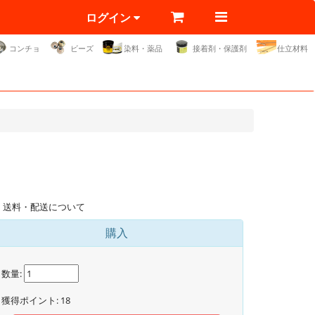
ログイン
コンチョ
ビーズ
染料・薬品
接着剤・保護剤
仕立材料
送料・配送について
購入
数量:
獲得ポイント:
18