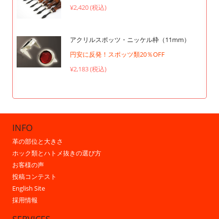
¥2,420 (税込)
アクリルスポッツ・ニッケル枠（11mm）
円安に反発！スポッツ類20％OFF
¥2,183 (税込)
INFO
革の部位と大きさ
ホック類とハトメ抜きの選び方
お客様の声
投稿コンテスト
English Site
採用情報