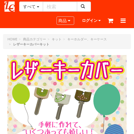
すべて
レ
ザ
Toggle navigation
商品
ログイン
ー
ク
ラ
HOME
商品カテゴリー
キット
キーホルダー、キーケース
レザーキーカバーキット
フ
ト・
ド
ッ
ト・
ジ
ェ
ー
ピ
ー