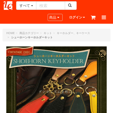
すべて
レ
ザ
Toggle navigation
商品
ログイン
ー
ク
ラ
HOME
商品カテゴリー
キット
キーホルダー、キーケース
シューホーンキーホルダーキット
フ
ト・
ド
ッ
ト・
ジ
ェ
ー
ピ
ー