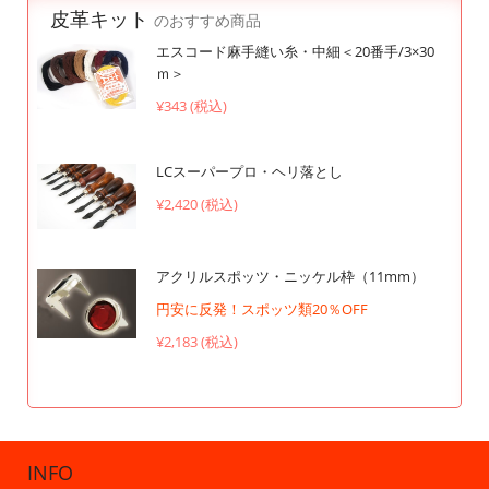
皮革キット
のおすすめ商品
エスコード麻手縫い糸・中細＜20番手/3×30
ｍ＞
¥343 (税込)
LCスーパープロ・ヘリ落とし
¥2,420 (税込)
アクリルスポッツ・ニッケル枠（11mm）
円安に反発！スポッツ類20％OFF
¥2,183 (税込)
INFO